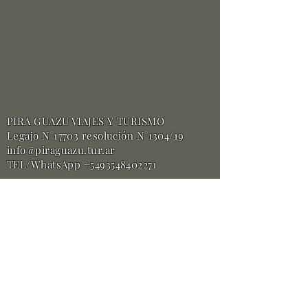
PIRA GUAZU VIAJES Y TURISMO
Legajo N°17703 resolución N°1304/19
info@piraguazu.tur.ar
TEL/WhatsApp +5493548402271